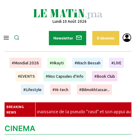
Lundi 10 Août 2026
Newsletter
S'abonner
#Mondial 2026
#Hkayti
#Wach Bessah
#LIVE
#EVENTS
#Nos Capsules d'Info
#Book Club
#Lifestyle
#Hi-tech
#Bilmokhtassar...
BREAKING
econnaissance de la pseudo "rasd" et son appui au Maroc au Consei
NEWS
CINEMA