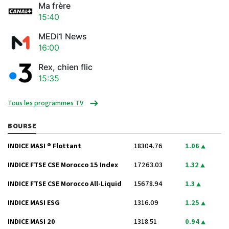
Ma frère
15:40
MEDI1 News
16:00
Rex, chien flic
15:35
Tous les programmes TV
BOURSE
INDICE MASI ® Flottant
18304.76
1.06
INDICE FTSE CSE Morocco 15 Index
17263.03
1.32
INDICE FTSE CSE Morocco All-Liquid
15678.94
1.3
INDICE MASI ESG
1316.09
1.25
INDICE MASI 20
1318.51
0.94