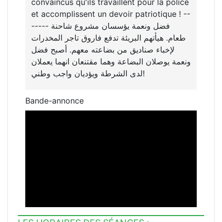
convaincus qu'ils travaillent pour la police
et accomplissent un devoir patriotique ! --
----- فضل ونعمة يؤسسان مشروع شاحنة
طعام. هيأتهم البريئة تدفع فاروق تاجر المخدرات
لإخباء صناديق من بضاعته معهم. أصبح فضل
ونعمة يوصلان البضاعة وهما مقتنعان انهما يعملان
لدى الشرطة ويؤديان واجب وطني!
Bande-annonce