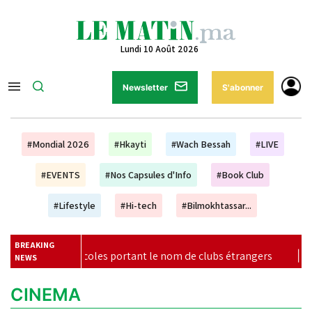
Lundi 10 Août 2026
Newsletter
S'abonner
#Mondial 2026
#Hkayti
#Wach Bessah
#LIVE
#EVENTS
#Nos Capsules d'Info
#Book Club
#Lifestyle
#Hi-tech
#Bilmokhtassar...
BREAKING
 écoles portant le nom de clubs étrangers
|
Mondiaux U20,
NEWS
CINEMA