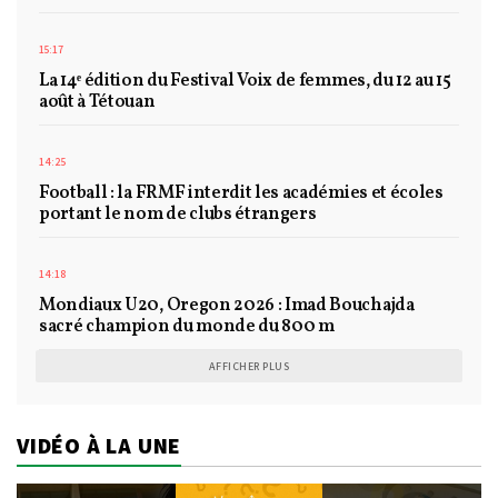
15:17
La 14ᵉ édition du Festival Voix de femmes, du 12 au 15
août à Tétouan
14:25
Football : la FRMF interdit les académies et écoles
portant le nom de clubs étrangers
14:18
Mondiaux U20, Oregon 2026 : Imad Bouchajda
sacré champion du monde du 800 m
AFFICHER PLUS
VIDÉO À LA UNE