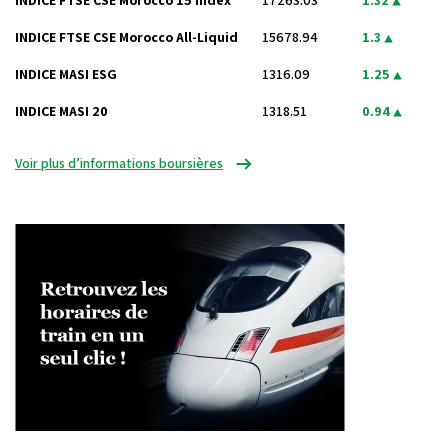
INDICE FTSE CSE Morocco 15 Index
17263.03
1.32
INDICE FTSE CSE Morocco All-Liquid
15678.94
1.3
INDICE MASI ESG
1316.09
1.25
INDICE MASI 20
1318.51
0.94
Voir plus d’informations boursières