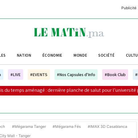
Publicité
C
L
A
LES
NATION
ÉCONOMIE
MONDE
SOCIÉTÉ
CULT
L
L
h
#LIVE
#EVENTS
#Nos Capsules d'Info
#Book Club
#
L
: dernière planche de salut pour l’université publique, ou premier 
M
M
B
ech
#Mégarama Tanger
#Mégarama Fés
#IMAX 3D Casablanca
ity Mall - Tanger