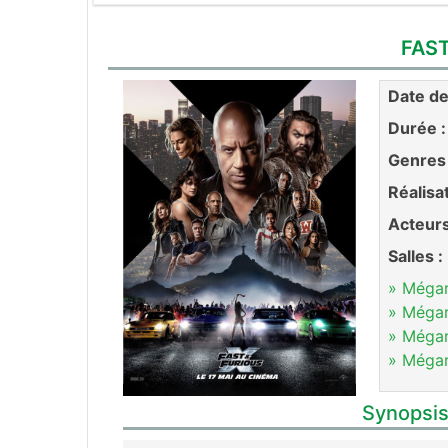
FAST
Date de 
Durée :
Genres 
Réalisa
Acteurs
Salles :
» Méga
» Méga
» Méga
» Méga
Synopsis 