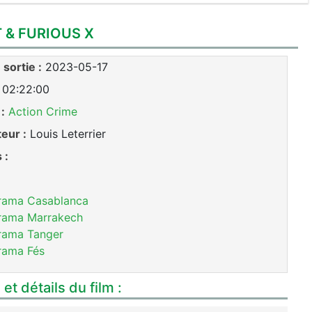
 & FURIOUS X
sortie :
2023-05-17
02:22:00
:
Action
Crime
teur :
Louis Leterrier
 :
rama Casablanca
rama Marrakech
rama Tanger
rama Fés
et détails du film :