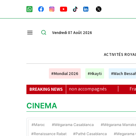
Vendredi 07 Août 2026
ACTIVITÉS ROYA
#Mondial 2026
#Hkayti
#Wach Bessa
our des mineurs non accompagnés
|
Frais du temps aménagé 
BREAKING NEWS
CINEMA
#Maroc
#Mégarama Casablanca
#Mégarama Marrak
#Renaissance Rabat
#Pathé Casablanca
#Megarama C