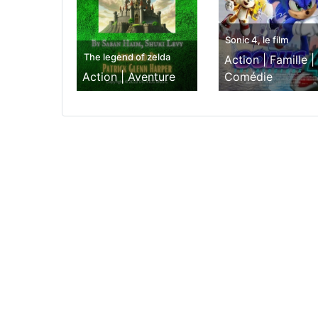
Sonic 4, le film
The legend of zelda
Action |
Famille |
Action |
Aventure
Comédie