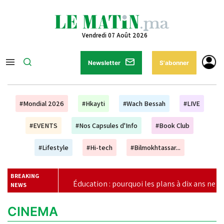
Vendredi 07 Août 2026
Newsletter
S'abonner
#Mondial 2026
#Hkayti
#Wach Bessah
#LIVE
#EVENTS
#Nos Capsules d'Info
#Book Club
#Lifestyle
#Hi-tech
#Bilmokhtassar...
BREAKING
Éducation : pourquoi les plans à dix ans ne suffisent plus (Une
NEWS
CINEMA