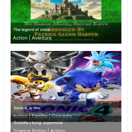
The legend of zelda
Action |
Aventure
Sonic 4, le film
Action |
Famille |
Comédie
Godzilla x kong: supernova
Science fiction |
Action