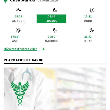
07 Août 2026
05:08
06:44
13:41
AS-SOBH
CHOROQ
DOHR
17:19
20:30
21:52
ASR
MAGHRIB
ICHAE
Horaires d'autres villes
PHARMACIES DE GARDE