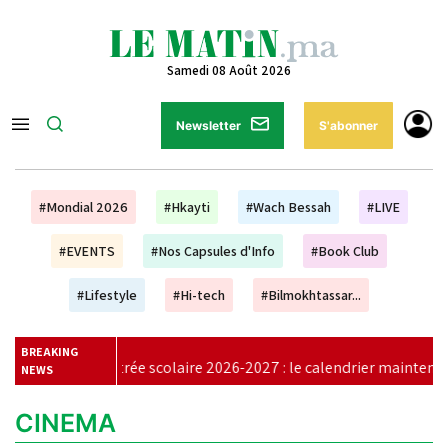
Samedi 08 Août 2026
Newsletter
S'abonner
#Mondial 2026
#Hkayti
#Wach Bessah
#LIVE
#EVENTS
#Nos Capsules d'Info
#Book Club
#Lifestyle
#Hi-tech
#Bilmokhtassar...
BREAKING
Rentrée scolaire 2026-2027 : le calendrier maintenu, aucun report
NEWS
CINEMA