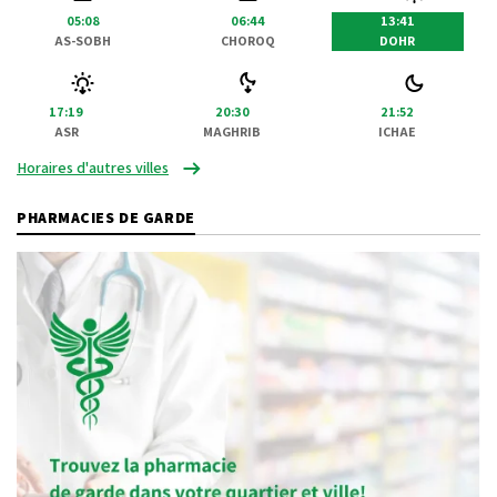
05:08
06:44
13:41
AS-SOBH
CHOROQ
DOHR
17:19
20:30
21:52
ASR
MAGHRIB
ICHAE
Horaires d'autres villes
PHARMACIES DE GARDE