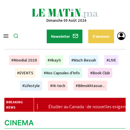
Dimanche 09 Août 2026
Newsletter
S'abonner
#Mondial 2026
#Hkayti
#Wach Bessah
#LIVE
#EVENTS
#Nos Capsules d'Info
#Book Club
#Lifestyle
#Hi-tech
#Bilmokhtassar...
BREAKING
|
Étudier au Canada : de nouvelles exigences financières 
NEWS
CINEMA