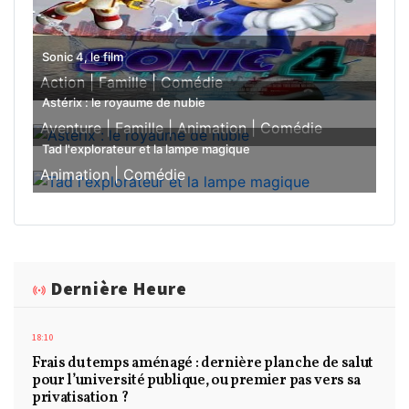
Sonic 4, le film
Action |
Famille |
Comédie
Astérix : le royaume de nubie
Aventure |
Famille |
Animation |
Comédie
Tad l'explorateur et la lampe magique
Animation |
Comédie
Dernière Heure
18:10
Frais du temps aménagé : dernière planche de salut
pour l’université publique, ou premier pas vers sa
privatisation ?