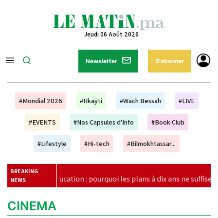
Jeudi 06 Août 2026
Newsletter
S'abonner
#Mondial 2026
#Hkayti
#Wach Bessah
#LIVE
#EVENTS
#Nos Capsules d'Info
#Book Club
#Lifestyle
#Hi-tech
#Bilmokhtassar...
BREAKING
cation : pourquoi les plans à dix ans ne suffisent plus (Unesco)
NEWS
CINEMA