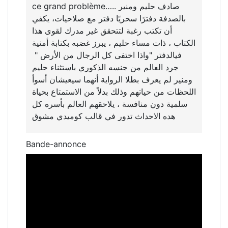
ce grand problème….. صادف حليم ومنير
بالصدفة دفترًا سحريًا دفتر مع صلاحيات، يكفي
أن تكتب رغبة لتتحقق غير مدرك لقوى هذا
الكتاب ، ذات مساء حليم ، يبرز غضبه بكتابة أمنية
فيالدفتر "واذا اختفى كل الرجال من الأرض "
جرد العالم من جنسه الذكوري باستثناء حليم
ومنير لم يعرف بطلا الرواية أنهما سيعيشان أسوأ
اللحظات من حياتهم وذلك بدلاً من الاستمتاع بحياة
سلمية دون منافسة ، يلاحقهم العالم بأسره كل
هده الاحداث تدور في قالب كوميدي مشوق
Bande-annonce