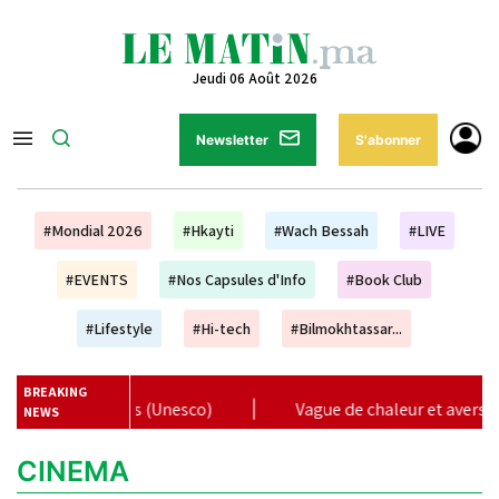
Jeudi 06 Août 2026
Newsletter
S'abonner
#Mondial 2026
#Hkayti
#Wach Bessah
#LIVE
#EVENTS
#Nos Capsules d'Info
#Book Club
#Lifestyle
#Hi-tech
#Bilmokhtassar...
BREAKING
plus (Unesco)
|
Vague de chaleur et averses orageuses de 
NEWS
CINEMA