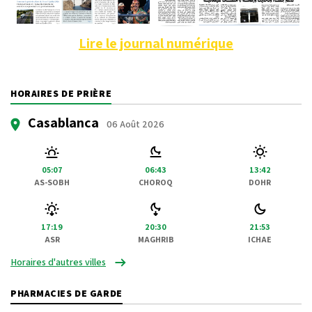
Lire le journal numérique
HORAIRES DE PRIÈRE
Casablanca
06 Août 2026
05:07
06:43
13:42
AS-SOBH
CHOROQ
DOHR
17:19
20:30
21:53
ASR
MAGHRIB
ICHAE
Horaires d'autres villes
PHARMACIES DE GARDE