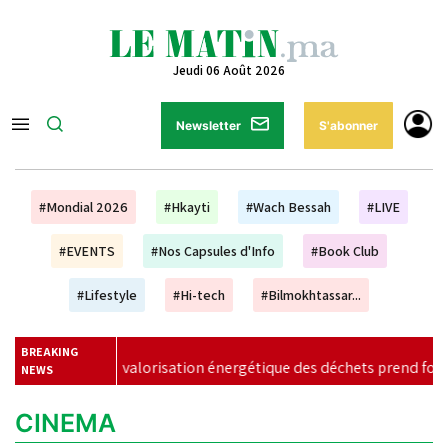
Jeudi 06 Août 2026
Newsletter
S'abonner
#Mondial 2026
#Hkayti
#Wach Bessah
#LIVE
#EVENTS
#Nos Capsules d'Info
#Book Club
#Lifestyle
#Hi-tech
#Bilmokhtassar...
BREAKING
valorisation énergétique des déchets prend forme à Casablanca
NEWS
CINEMA