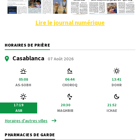
Lire le journal numérique
HORAIRES DE PRIÈRE
Casablanca
07 Août 2026
05:08
06:44
13:41
AS-SOBH
CHOROQ
DOHR
17:19
20:30
21:52
ASR
MAGHRIB
ICHAE
Horaires d'autres villes
PHARMACIES DE GARDE