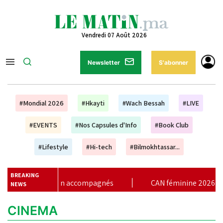
Vendredi 07 Août 2026
Newsletter
S'abonner
#Mondial 2026
#Hkayti
#Wach Bessah
#LIVE
#EVENTS
#Nos Capsules d'Info
#Book Club
#Lifestyle
#Hi-tech
#Bilmokhtassar...
BREAKING
rs non accompagnés
|
CAN féminine 2026 : à quelle heure et
NEWS
CINEMA