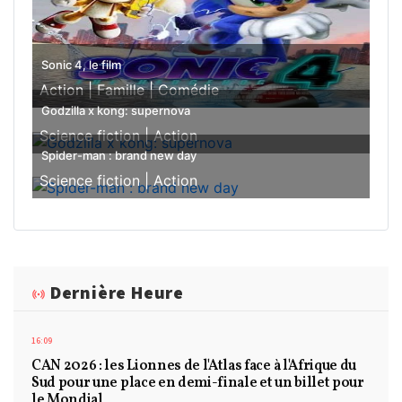
Sonic 4, le film
Action |
Famille |
Comédie
Godzilla x kong: supernova
Science fiction |
Action
Spider-man : brand new day
Science fiction |
Action
Dernière Heure
16:09
CAN 2026 : les Lionnes de l'Atlas face à l'Afrique du
Sud pour une place en demi-finale et un billet pour
le Mondial