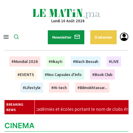
Lundi 10 Août 2026
Newsletter
S'abonner
#Mondial 2026
#Hkayti
#Wach Bessah
#LIVE
#EVENTS
#Nos Capsules d'Info
#Book Club
#Lifestyle
#Hi-tech
#Bilmokhtassar...
BREAKING
 les académies et écoles portant le nom de clubs étrangers
|
NEWS
CINEMA