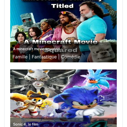
A minecraft movie squared
Famille |
Fantastique |
Comédie
Sonic 4, le film