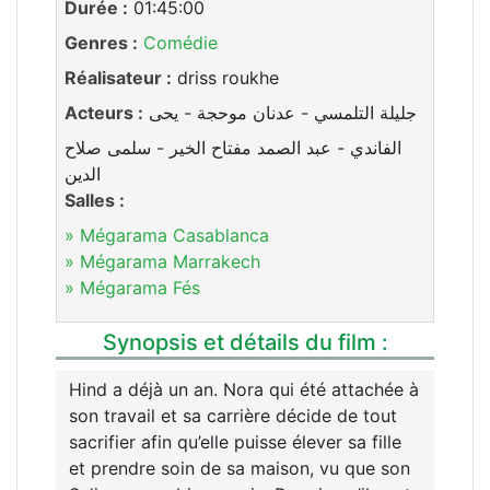
Durée :
01:45:00
Genres :
Comédie
Réalisateur :
driss roukhe
Acteurs :
جليلة التلمسي - عدنان موحجة - يحى
الفاندي - عبد الصمد مفتاح الخير - سلمى صلاح
الدين
Salles :
» Mégarama Casablanca
» Mégarama Marrakech
» Mégarama Fés
Synopsis et détails du film :
Hind a déjà un an. Nora qui été attachée à
son travail et sa carrière décide de tout
sacrifier afin qu’elle puisse élever sa fille
et prendre soin de sa maison, vu que son