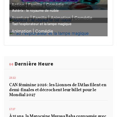
Action |
Famille |
Comédie
Astérix : le royaume de nubie
Aventure |
Famille |
Animation |
Comédie
Tad l'explorateur et la lampe magique
Animation |
Comédie
Dernière Heure
23:22
CAN féminine 2026 : les Lionnes de l'Atlas filent en
demi-finales et décrochent leur billet pour le
Mondial 2027
17:17
À 15 ans, la Marocaine Mayssa Baha convoquée avec