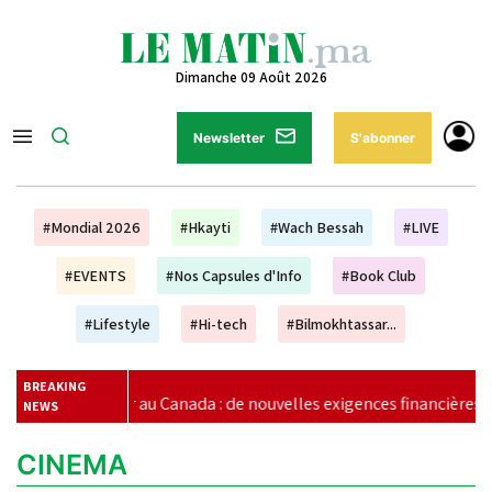
Dimanche 09 Août 2026
Newsletter
S'abonner
#Mondial 2026
#Hkayti
#Wach Bessah
#LIVE
#EVENTS
#Nos Capsules d'Info
#Book Club
#Lifestyle
#Hi-tech
#Bilmokhtassar...
BREAKING
au Canada : de nouvelles exigences financières pour les étudiants 
NEWS
CINEMA