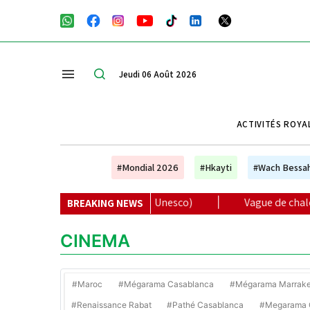
Jeudi 06 Août 2026
ACTIVITÉS ROYA
#Mondial 2026
#Hkayti
#Wach Bessa
e suffisent plus (Unesco)
|
Vague de chaleur et averses or
BREAKING NEWS
CINEMA
#Maroc
#Mégarama Casablanca
#Mégarama Marrak
#Renaissance Rabat
#Pathé Casablanca
#Megarama C