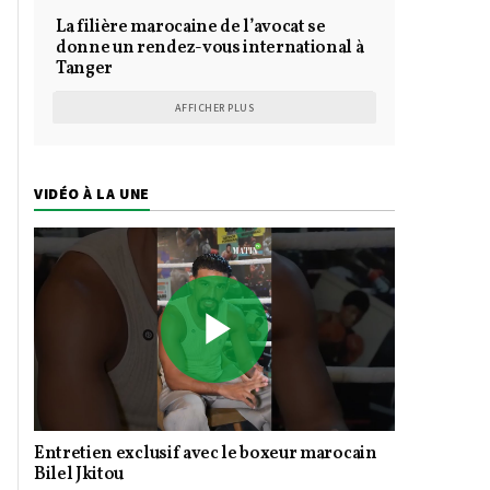
La filière marocaine de l’avocat se
donne un rendez-vous international à
Tanger
AFFICHER PLUS
VIDÉO À LA UNE
Play
Entretien exclusif avec le boxeur marocain
Video
Bilel Jkitou