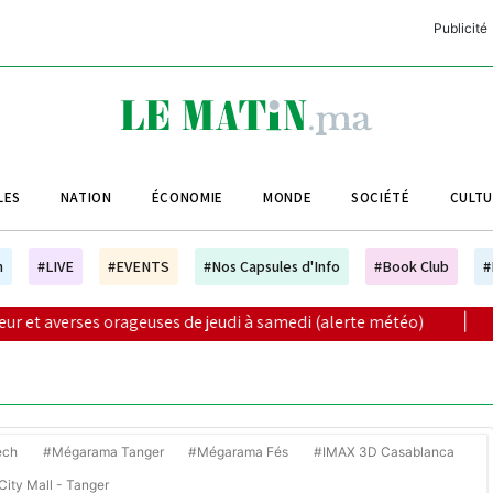
Publicité
C
L
A
LES
NATION
ÉCONOMIE
MONDE
SOCIÉTÉ
CULT
L
L
h
#LIVE
#EVENTS
#Nos Capsules d'Info
#Book Club
#
L
ageuses de jeudi à samedi (alerte météo)
|
El Niño menace 
M
M
B
ech
#Mégarama Tanger
#Mégarama Fés
#IMAX 3D Casablanca
ity Mall - Tanger