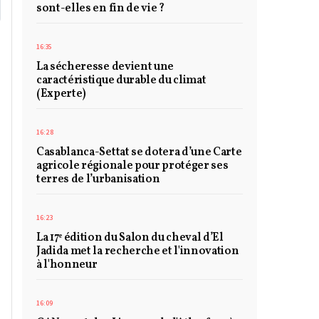
sont-elles en fin de vie ?
16:35
La sécheresse devient une
caractéristique durable du climat
(Experte)
16:28
Casablanca-Settat se dotera d’une Carte
agricole régionale pour protéger ses
terres de l’urbanisation
16:23
La 17ᵉ édition du Salon du cheval d’El
Jadida met la recherche et l'innovation
à l'honneur
16:09