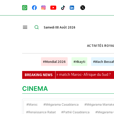
Samedi 08 Août 2026
ACTIVITÉS ROYA
#Mondial 2026
#Hkayti
#Wach Bessa
s chaînes suivre le match Maroc- Afrique du Sud ?
|
Sélecti
BREAKING NEWS
CINEMA
#Maroc
#Mégarama Casablanca
#Mégarama Marrak
#Renaissance Rabat
#Pathé Casablanca
#Megarama C