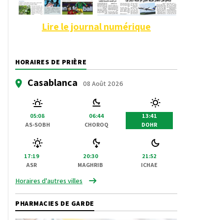
Lire le journal numérique
HORAIRES DE PRIÈRE
Casablanca
08 Août 2026
05:08
06:44
13:41
AS-SOBH
CHOROQ
DOHR
17:19
20:30
21:52
ASR
MAGHRIB
ICHAE
Horaires d'autres villes
PHARMACIES DE GARDE