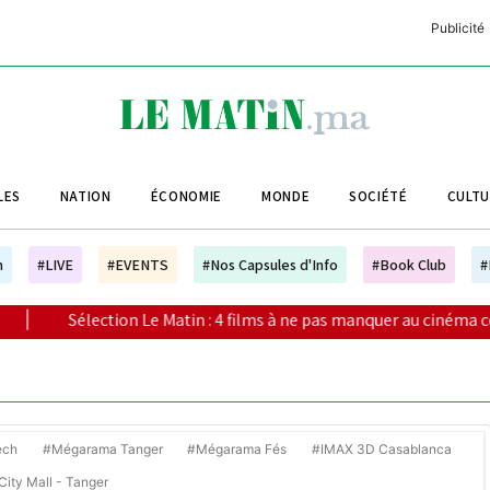
Publicité
C
L
A
LES
NATION
ÉCONOMIE
MONDE
SOCIÉTÉ
CULT
L
L
h
#LIVE
#EVENTS
#Nos Capsules d'Info
#Book Club
#
L
on Le Matin : 4 films à ne pas manquer au cinéma ce week-end
M
M
B
ech
#Mégarama Tanger
#Mégarama Fés
#IMAX 3D Casablanca
ity Mall - Tanger