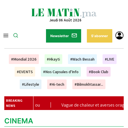
Jeudi 06 Août 2026
Newsletter
S'abonner
#Mondial 2026
#Hkayti
#Wach Bessah
#LIVE
#EVENTS
#Nos Capsules d'Info
#Book Club
#Lifestyle
#Hi-tech
#Bilmokhtassar...
BREAKING
 Jkitou
|
Vague de chaleur et averses orageuses de mercre
NEWS
CINEMA