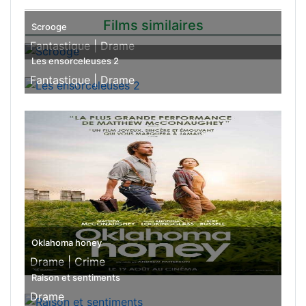
Films similaires
Scrooge
Fantastique |
Drame
Les ensorceleuses 2
Fantastique |
Drame
Oklahoma honey
Drame |
Crime
Raison et sentiments
Drame