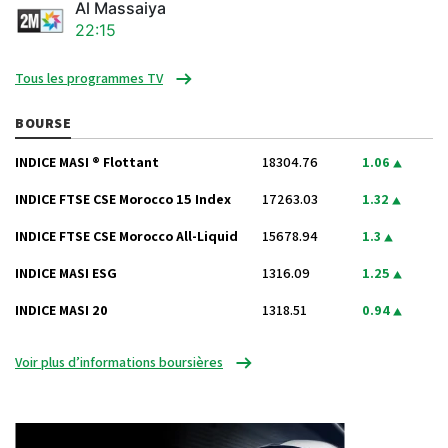
Al Massaiya
22:15
Tous les programmes TV
BOURSE
INDICE MASI ® Flottant
18304.76
1.06
INDICE FTSE CSE Morocco 15 Index
17263.03
1.32
INDICE FTSE CSE Morocco All-Liquid
15678.94
1.3
INDICE MASI ESG
1316.09
1.25
INDICE MASI 20
1318.51
0.94
Voir plus d’informations boursières