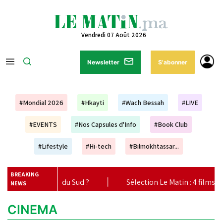
Vendredi 07 Août 2026
Newsletter
S'abonner
#Mondial 2026
#Hkayti
#Wach Bessah
#LIVE
#EVENTS
#Nos Capsules d'Info
#Book Club
#Lifestyle
#Hi-tech
#Bilmokhtassar...
BREAKING
 Afrique du Sud ?
|
Sélection Le Matin : 4 films à ne pas 
NEWS
CINEMA