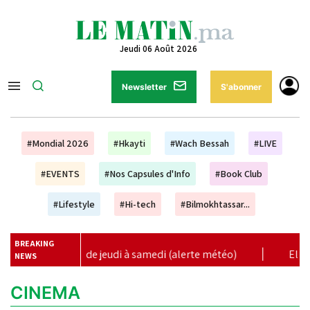
Jeudi 06 Août 2026
Newsletter
S'abonner
#Mondial 2026
#Hkayti
#Wach Bessah
#LIVE
#EVENTS
#Nos Capsules d'Info
#Book Club
#Lifestyle
#Hi-tech
#Bilmokhtassar...
BREAKING
geuses de jeudi à samedi (alerte météo)
|
El Niño menace 
NEWS
CINEMA