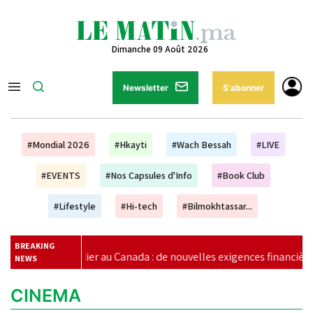
Dimanche 09 Août 2026
Newsletter
S'abonner
#Mondial 2026
#Hkayti
#Wach Bessah
#LIVE
#EVENTS
#Nos Capsules d'Info
#Book Club
#Lifestyle
#Hi-tech
#Bilmokhtassar...
BREAKING
udier au Canada : de nouvelles exigences financières pour les étud
NEWS
CINEMA