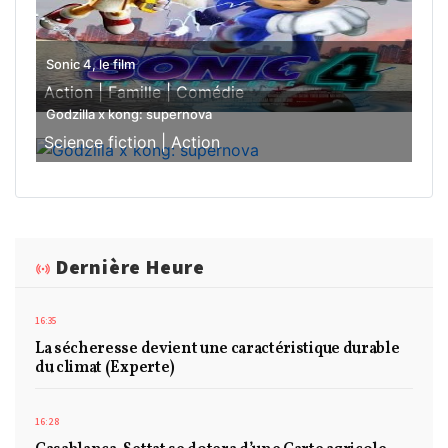
Sonic 4, le film
Action |
Famille |
Comédie
Godzilla x kong: supernova
Science fiction |
Action
Dernière Heure
16:35
La sécheresse devient une caractéristique durable
du climat (Experte)
16:28