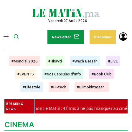
Vendredi 07 Août 2026
Newsletter
S'abonner
#Mondial 2026
#Hkayti
#Wach Bessah
#LIVE
#EVENTS
#Nos Capsules d'Info
#Book Club
#Lifestyle
#Hi-tech
#Bilmokhtassar...
BREAKING
ction Le Matin : 4 films à ne pas manquer au cinéma ce week-end
NEWS
CINEMA