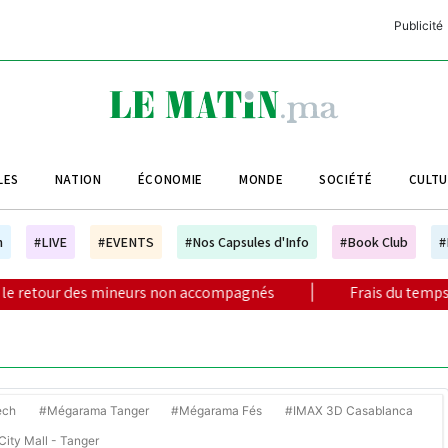
Publicité
C
L
A
LES
NATION
ÉCONOMIE
MONDE
SOCIÉTÉ
CULT
L
L
h
#LIVE
#EVENTS
#Nos Capsules d'Info
#Book Club
#
L
neurs non accompagnés
|
Frais du temps aménagé : dernière
M
M
B
ech
#Mégarama Tanger
#Mégarama Fés
#IMAX 3D Casablanca
ity Mall - Tanger