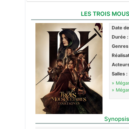
LES TROIS MOUS
Date de 
Durée :
Genres 
Réalisa
Acteurs
Salles :
» Méga
» Méga
Synopsis 