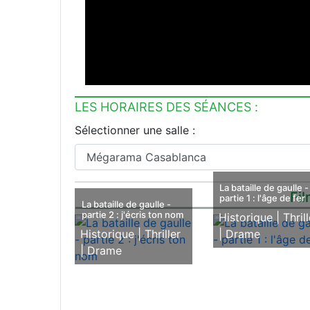
LES HORAIRES DES SÉANCES :
Sélectionner une salle :
La bataille de gaulle -
Fil
partie 1 : l'âge de fer
La bataille de gaulle -
partie 2 : j'écris ton nom
Historique |
Thrill
Historique |
Thriller
|
Drame
|
Drame