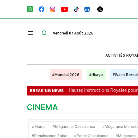
Vendredi 07 Août 2026
ACTIVITÉS ROYA
#Mondial 2026
#Hkayti
#Wach Bessa
n migratoire : Hautes Instructions Royales pour le retour des mi
BREAKING NEWS
CINEMA
#Maroc
#Mégarama Casablanca
#Mégarama Marrak
#Renaissance Rabat
#Pathé Casablanca
#Megarama C