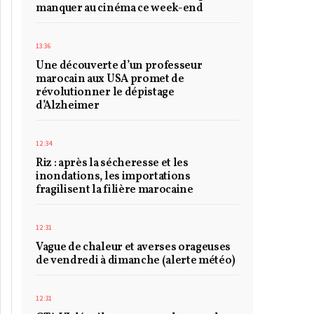
manquer au cinéma ce week-end
13:36
Une découverte d’un professeur
marocain aux USA promet de
révolutionner le dépistage
d’Alzheimer
12:34
Riz : après la sécheresse et les
inondations, les importations
fragilisent la filière marocaine
12:31
Vague de chaleur et averses orageuses
de vendredi à dimanche (alerte météo)
12:31