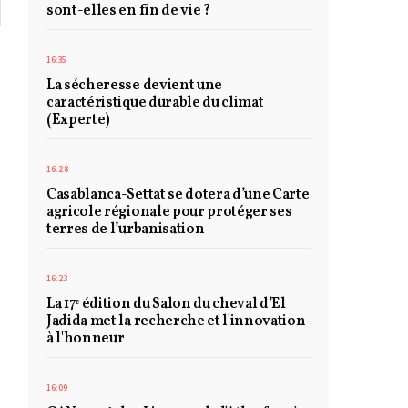
sont-elles en fin de vie ?
16:35
La sécheresse devient une
caractéristique durable du climat
(Experte)
16:28
Casablanca-Settat se dotera d’une Carte
agricole régionale pour protéger ses
terres de l’urbanisation
16:23
La 17ᵉ édition du Salon du cheval d’El
Jadida met la recherche et l'innovation
à l'honneur
16:09