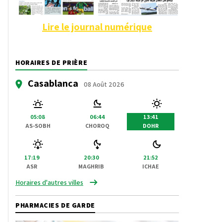
Lire le journal numérique
HORAIRES DE PRIÈRE
Casablanca
08 Août 2026
05:08
06:44
13:41
AS-SOBH
CHOROQ
DOHR
17:19
20:30
21:52
ASR
MAGHRIB
ICHAE
Horaires d'autres villes
PHARMACIES DE GARDE