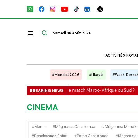
Samedi 08 Août 2026
ACTIVITÉS ROYA
#Mondial 2026
#Hkayti
#Wach Bessa
es chaînes suivre le match Maroc- Afrique du Sud ?
|
Sélect
BREAKING NEWS
CINEMA
#Maroc
#Mégarama Casablanca
#Mégarama Marrak
#Renaissance Rabat
#Pathé Casablanca
#Megarama C