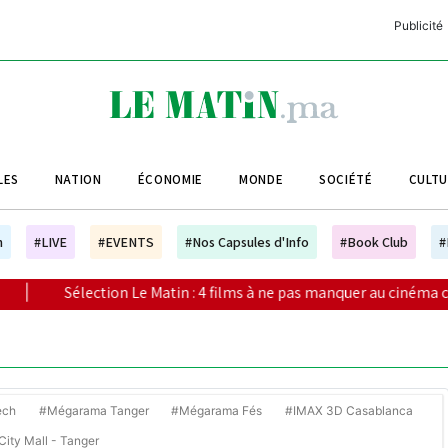
Publicité
C
L
A
LES
NATION
ÉCONOMIE
MONDE
SOCIÉTÉ
CULT
L
L
h
#LIVE
#EVENTS
#Nos Capsules d'Info
#Book Club
#
L
ion Le Matin : 4 films à ne pas manquer au cinéma ce week-end
M
M
B
ech
#Mégarama Tanger
#Mégarama Fés
#IMAX 3D Casablanca
ity Mall - Tanger