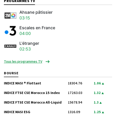
PROGRAMMES TV
Ahsane pâtissier
03:15
Escales en France
04:00
L'étranger
02:53
Tous les programmes TV
BOURSE
INDICE MASI ® Flottant
18304.76
1.06
INDICE FTSE CSE Morocco 15 Index
17263.03
1.32
INDICE FTSE CSE Morocco All-Liquid
15678.94
1.3
INDICE MASI ESG
1316.09
1.25