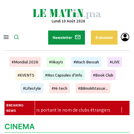
Lundi 10 Août 2026
Newsletter
S'abonner
#Mondial 2026
#Hkayti
#Wach Bessah
#LIVE
#EVENTS
#Nos Capsules d'Info
#Book Club
#Lifestyle
#Hi-tech
#Bilmokhtassar...
BREAKING
s portant le nom de clubs étrangers
|
Mondiaux U20, Oreg
NEWS
CINEMA