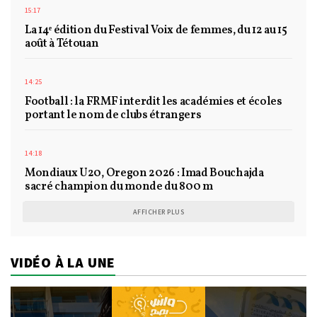
15:17
La 14ᵉ édition du Festival Voix de femmes, du 12 au 15
août à Tétouan
14:25
Football : la FRMF interdit les académies et écoles
portant le nom de clubs étrangers
14:18
Mondiaux U20, Oregon 2026 : Imad Bouchajda
sacré champion du monde du 800 m
AFFICHER PLUS
VIDÉO À LA UNE