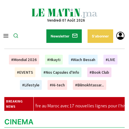
Vendredi 07 Août 2026
Newsletter
S'abonner
#Mondial 2026
#Hkayti
#Wach Bessah
#LIVE
#EVENTS
#Nos Capsules d'Info
#Book Club
#Lifestyle
#Hi-tech
#Bilmokhtassar...
BREAKING
au Maroc avec 17 nouvelles lignes pour l'hiver 2026
|
Éduca
NEWS
CINEMA