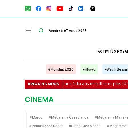
Vendredi 07 Août 2026
ACTIVITÉS ROYA
#Mondial 2026
#Hkayti
#Wach Bessa
 pourquoi les plans à dix ans ne suffisent plus (Unesco)
|
R
BREAKING NEWS
CINEMA
#Maroc
#Mégarama Casablanca
#Mégarama Marrak
#Renaissance Rabat
#Pathé Casablanca
#Megarama C