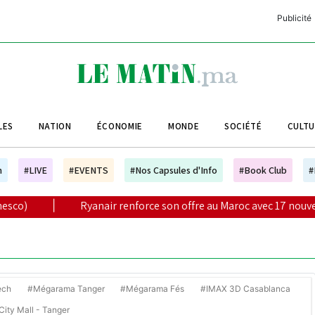
Publicité
C
L
A
LES
NATION
ÉCONOMIE
MONDE
SOCIÉTÉ
CULT
L
L
h
#LIVE
#EVENTS
#Nos Capsules d'Info
#Book Club
#
L
yanair renforce son offre au Maroc avec 17 nouvelles lignes pour l'
M
M
B
ech
#Mégarama Tanger
#Mégarama Fés
#IMAX 3D Casablanca
ity Mall - Tanger