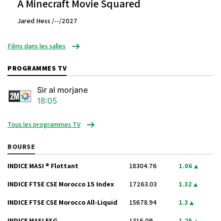
A Minecraft Movie Squared
Jared Hess /--/2027
Films dans les salles
PROGRAMMES TV
Sir al morjane
18:05
Tous les programmes TV
BOURSE
INDICE MASI ® Flottant
18304.76
1.06
INDICE FTSE CSE Morocco 15 Index
17263.03
1.32
INDICE FTSE CSE Morocco All-Liquid
15678.94
1.3
INDICE MASI ESG
1316.09
1.25