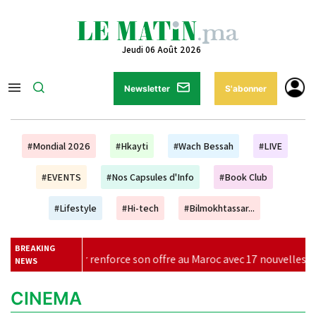
Jeudi 06 Août 2026
Newsletter
S'abonner
#Mondial 2026
#Hkayti
#Wach Bessah
#LIVE
#EVENTS
#Nos Capsules d'Info
#Book Club
#Lifestyle
#Hi-tech
#Bilmokhtassar...
BREAKING
air renforce son offre au Maroc avec 17 nouvelles lignes pour l'hi
NEWS
CINEMA