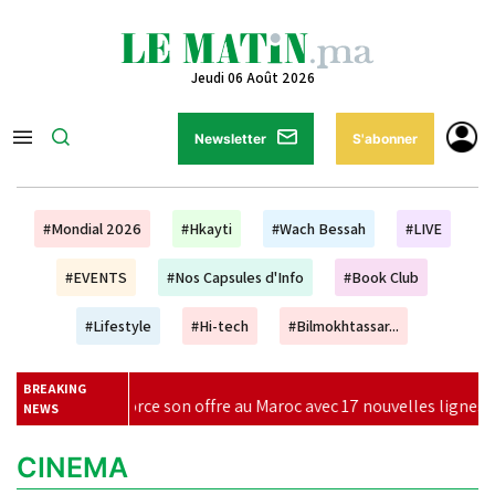
Jeudi 06 Août 2026
Newsletter
S'abonner
#Mondial 2026
#Hkayti
#Wach Bessah
#LIVE
#EVENTS
#Nos Capsules d'Info
#Book Club
#Lifestyle
#Hi-tech
#Bilmokhtassar...
BREAKING
renforce son offre au Maroc avec 17 nouvelles lignes pour l'hiver 2
NEWS
CINEMA