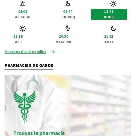
05:08
06:44
13:41
AS-SOBH
CHOROQ
DOHR
17:19
20:30
21:52
ASR
MAGHRIB
ICHAE
Horaires d'autres villes
PHARMACIES DE GARDE