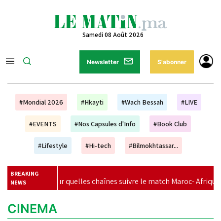
Samedi 08 Août 2026
Newsletter
S'abonner
#Mondial 2026
#Hkayti
#Wach Bessah
#LIVE
#EVENTS
#Nos Capsules d'Info
#Book Club
#Lifestyle
#Hi-tech
#Bilmokhtassar...
BREAKING
e et sur quelles chaînes suivre le match Maroc- Afrique du Sud ?
NEWS
CINEMA