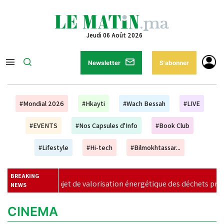
Jeudi 06 Août 2026
Newsletter
S'abonner
#Mondial 2026
#Hkayti
#Wach Bessah
#LIVE
#EVENTS
#Nos Capsules d'Info
#Book Club
#Lifestyle
#Hi-tech
#Bilmokhtassar...
BREAKING
projet de valorisation énergétique des déchets prend forme à Ca
NEWS
CINEMA