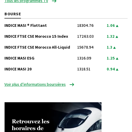
Tous les programmes TV
BOURSE
INDICE MASI ® Flottant
18304.76
1.06
INDICE FTSE CSE Morocco 15 Index
17263.03
1.32
INDICE FTSE CSE Morocco All-Liquid
15678.94
1.3
INDICE MASI ESG
1316.09
1.25
INDICE MASI 20
1318.51
0.94
Voir plus d’informations boursières