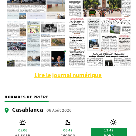
Lire le journal numérique
HORAIRES DE PRIÈRE
Casablanca
06 Août 2026
05:06
06:42
13:42
AS-SOBH
CHOROQ
DOHR