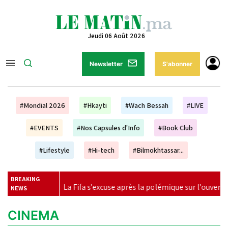
Jeudi 06 Août 2026
Newsletter
S'abonner
#Mondial 2026
#Hkayti
#Wach Bessah
#LIVE
#EVENTS
#Nos Capsules d'Info
#Book Club
#Lifestyle
#Hi-tech
#Bilmokhtassar...
BREAKING
|
La Fifa s'excuse après la polémique sur l'ouverture aux invest
NEWS
CINEMA