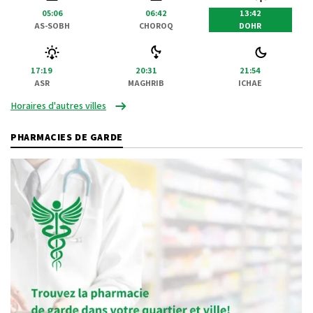
05:06
06:42
13:42
AS-SOBH
CHOROQ
DOHR
17:19
20:31
21:54
ASR
MAGHRIB
ICHAE
Horaires d'autres villes
PHARMACIES DE GARDE