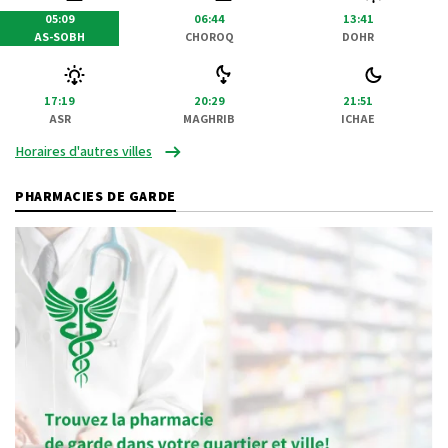
05:09
06:44
13:41
AS-SOBH
CHOROQ
DOHR
17:19
20:29
21:51
ASR
MAGHRIB
ICHAE
Horaires d'autres villes
PHARMACIES DE GARDE