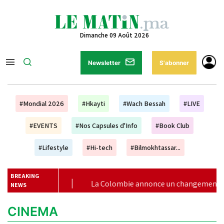
Dimanche 09 Août 2026
Newsletter
S'abonner
#Mondial 2026
#Hkayti
#Wach Bessah
#LIVE
#EVENTS
#Nos Capsules d'Info
#Book Club
#Lifestyle
#Hi-tech
#Bilmokhtassar...
BREAKING
ocains
|
La Colombie annonce un changement de sa positio
NEWS
CINEMA