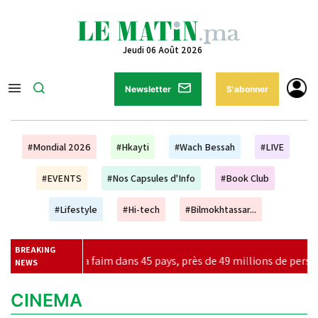
Jeudi 06 Août 2026
Newsletter
S'abonner
#Mondial 2026
#Hkayti
#Wach Bessah
#LIVE
#EVENTS
#Nos Capsules d'Info
#Book Club
#Lifestyle
#Hi-tech
#Bilmokhtassar...
BREAKING
a faim dans 45 pays, près de 49 millions de personnes supplémenta
NEWS
CINEMA