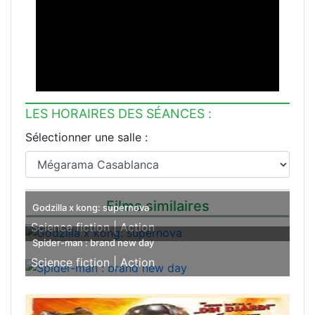
LES HORAIRES DES SÉANCES :
Sélectionner une salle :
Films similaires
Godzilla x kong: supernova
Science fiction |
Action
Spider-man : brand new day
Science fiction |
Action