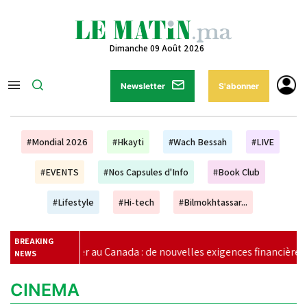
Dimanche 09 Août 2026
Newsletter
S'abonner
#Mondial 2026
#Hkayti
#Wach Bessah
#LIVE
#EVENTS
#Nos Capsules d'Info
#Book Club
#Lifestyle
#Hi-tech
#Bilmokhtassar...
BREAKING
er au Canada : de nouvelles exigences financières pour les étudian
NEWS
CINEMA