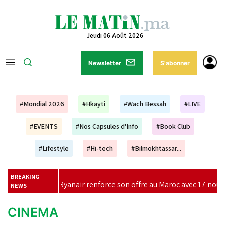
Jeudi 06 Août 2026
Newsletter
S'abonner
#Mondial 2026
#Hkayti
#Wach Bessah
#LIVE
#EVENTS
#Nos Capsules d'Info
#Book Club
#Lifestyle
#Hi-tech
#Bilmokhtassar...
BREAKING
Ryanair renforce son offre au Maroc avec 17 nouvelles lignes pour 
NEWS
CINEMA