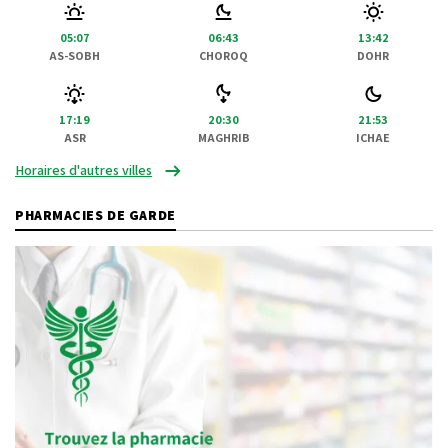
05:07
06:43
13:42
AS-SOBH
CHOROQ
DOHR
17:19
20:30
21:53
ASR
MAGHRIB
ICHAE
Horaires d'autres villes
PHARMACIES DE GARDE