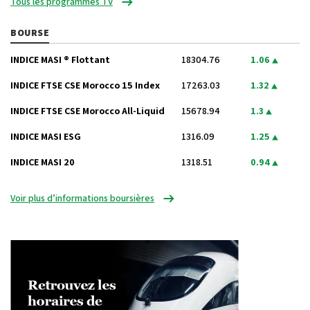
Tous les programmes TV
BOURSE
INDICE MASI ® Flottant
18304.76
1.06
INDICE FTSE CSE Morocco 15 Index
17263.03
1.32
INDICE FTSE CSE Morocco All-Liquid
15678.94
1.3
INDICE MASI ESG
1316.09
1.25
INDICE MASI 20
1318.51
0.94
Voir plus d’informations boursières