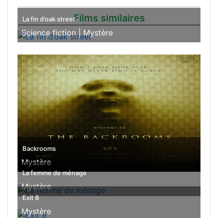
Films similaires
La fin d’oak street
Science fiction |
Mystère
Backrooms
Mystère
La femme de ménage
Mystère
Exit 8
Mystère