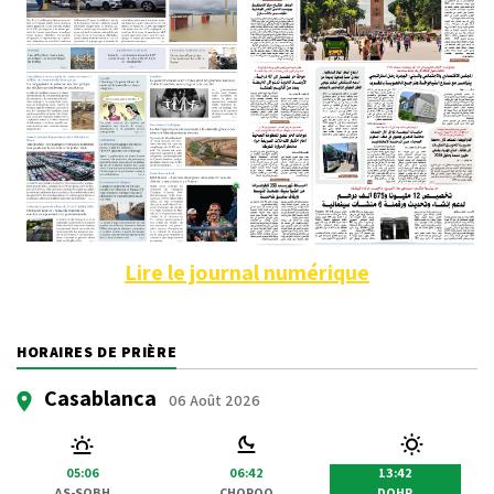
Lire le journal numérique
HORAIRES DE PRIÈRE
Casablanca
06 Août 2026
05:06
06:42
13:42
AS-SOBH
CHOROQ
DOHR