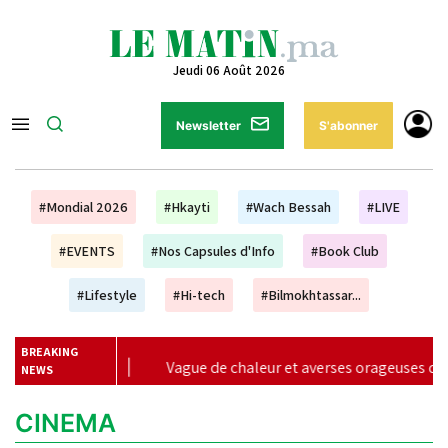
Jeudi 06 Août 2026
Newsletter
S'abonner
#Mondial 2026
#Hkayti
#Wach Bessah
#LIVE
#EVENTS
#Nos Capsules d'Info
#Book Club
#Lifestyle
#Hi-tech
#Bilmokhtassar...
BREAKING
u
|
Vague de chaleur et averses orageuses de mercredi à 
NEWS
CINEMA