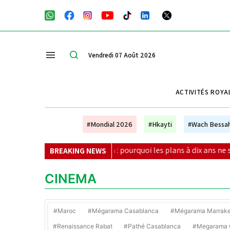
Vendredi 07 Août 2026
ACTIVITÉS ROYA
#Mondial 2026
#Hkayti
#Wach Bessa
Éducation : pourquoi les plans à dix ans ne suffisent plus (Unes
BREAKING NEWS
CINEMA
#Maroc
#Mégarama Casablanca
#Mégarama Marrak
#Renaissance Rabat
#Pathé Casablanca
#Megarama C