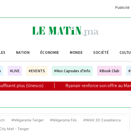
Publicité
C
L
A
LES
NATION
ÉCONOMIE
MONDE
SOCIÉTÉ
CULT
L
L
h
#LIVE
#EVENTS
#Nos Capsules d'Info
#Book Club
#
L
co)
|
Ryanair renforce son offre au Maroc avec 17 nouvelle
M
M
B
ech
#Mégarama Tanger
#Mégarama Fés
#IMAX 3D Casablanca
ity Mall - Tanger