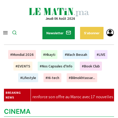
Jeudi 06 Août 2026
Newsletter
S'abonner
#Mondial 2026
#Hkayti
#Wach Bessah
#LIVE
#EVENTS
#Nos Capsules d'Info
#Book Club
#Lifestyle
#Hi-tech
#Bilmokhtassar...
BREAKING
 renforce son offre au Maroc avec 17 nouvelles lignes pour l'hiver
NEWS
CINEMA