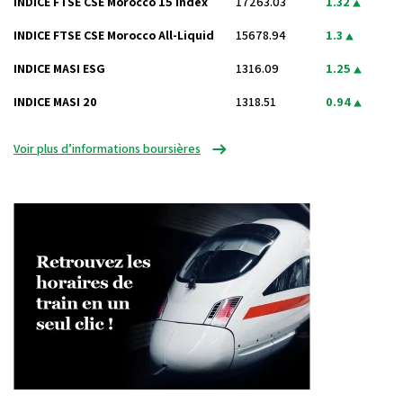
INDICE FTSE CSE Morocco 15 Index
17263.03
1.32
INDICE FTSE CSE Morocco All-Liquid
15678.94
1.3
INDICE MASI ESG
1316.09
1.25
INDICE MASI 20
1318.51
0.94
Voir plus d’informations boursières