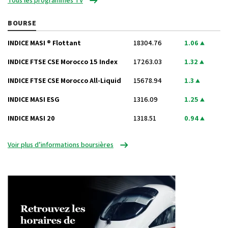
BOURSE
INDICE MASI ® Flottant
18304.76
1.06
INDICE FTSE CSE Morocco 15 Index
17263.03
1.32
INDICE FTSE CSE Morocco All-Liquid
15678.94
1.3
INDICE MASI ESG
1316.09
1.25
INDICE MASI 20
1318.51
0.94
Voir plus d’informations boursières