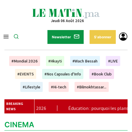
Jeudi 06 Août 2026
Newsletter
S'abonner
#Mondial 2026
#Hkayti
#Wach Bessah
#LIVE
#EVENTS
#Nos Capsules d'Info
#Book Club
#Lifestyle
#Hi-tech
#Bilmokhtassar...
BREAKING
r 2026
|
Éducation : pourquoi les plans à dix ans ne suffise
NEWS
CINEMA