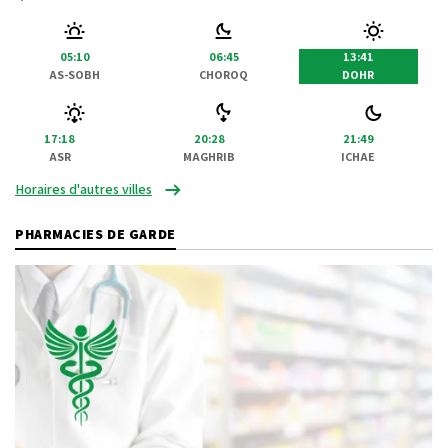
05:10
06:45
13:41
AS-SOBH
CHOROQ
DOHR
17:18
20:28
21:49
ASR
MAGHRIB
ICHAE
Horaires d'autres villes
PHARMACIES DE GARDE