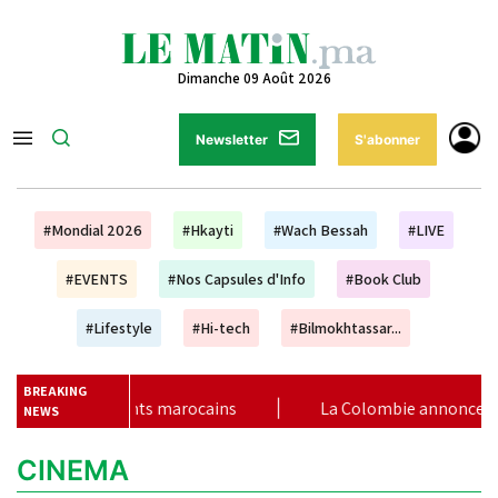
Dimanche 09 Août 2026
Newsletter
S'abonner
#Mondial 2026
#Hkayti
#Wach Bessah
#LIVE
#EVENTS
#Nos Capsules d'Info
#Book Club
#Lifestyle
#Hi-tech
#Bilmokhtassar...
BREAKING
étudiants marocains
|
La Colombie annonce un changement 
NEWS
CINEMA