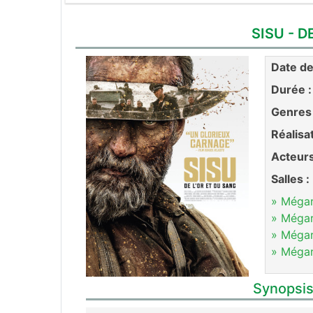
SISU - D
Date de 
Durée :
Genres 
Réalisa
Acteurs
Salles :
» Méga
» Méga
» Méga
» Méga
Synopsis 