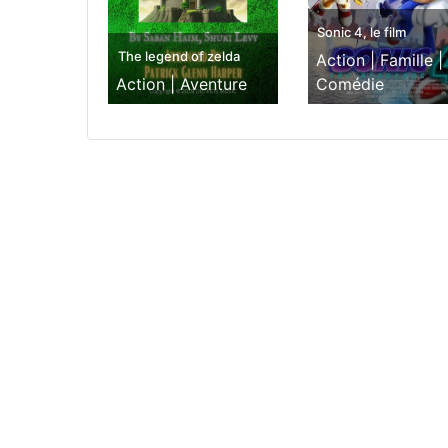
Sonic 4, le film
The legend of zelda
Action |
Famille |
Action |
Aventure
Comédie