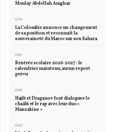
Moulay Abdellah Amghar
11:16
La Colombie annonce un changement
de sa position et reconnaît la
souveraineté du Maroc sur son Sahara
10:56
Rentrée scolaire 2026-2027 : le
calendrier maintenu, aucun report
prévu
10:05
Hajib et Draganov font dialoguer le
chaâbi et le rap avec leur duo «
Manzakine »
18:12