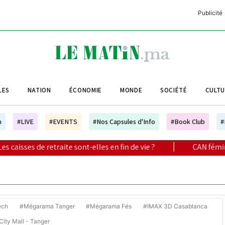
Publicité
C
L
A
LES
NATION
ÉCONOMIE
MONDE
SOCIÉTÉ
CULT
L
L
h
#LIVE
#EVENTS
#Nos Capsules d'Info
#Book Club
#
L
te sont-elles en fin de vie ?
|
CAN féminine 2026 : à quelle
M
M
B
ech
#Mégarama Tanger
#Mégarama Fés
#IMAX 3D Casablanca
ity Mall - Tanger