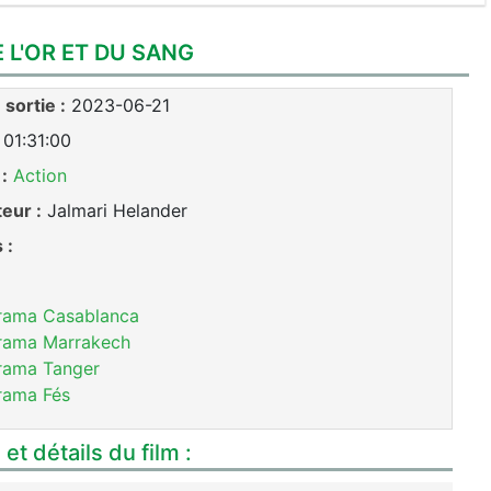
E L'OR ET DU SANG
sortie :
2023-06-21
01:31:00
:
Action
teur :
Jalmari Helander
 :
rama Casablanca
rama Marrakech
rama Tanger
rama Fés
et détails du film :