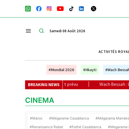
Samedi 08 Août 2026
ACTIVITÉS ROYA
#Mondial 2026
#Hkayti
#Wach Bessa
u, aucun report prévu
|
Wach Bessah : Les caisses de retrai
BREAKING NEWS
CINEMA
#Maroc
#Mégarama Casablanca
#Mégarama Marrak
#Renaissance Rabat
#Pathé Casablanca
#Megarama C