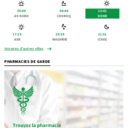
05:09
06:44
13:41
AS-SOBH
CHOROQ
DOHR
17:19
20:29
21:51
ASR
MAGHRIB
ICHAE
Horaires d'autres villes
PHARMACIES DE GARDE