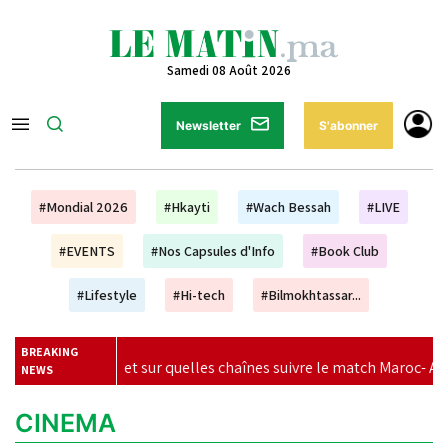
Samedi 08 Août 2026
Newsletter
S'abonner
#Mondial 2026
#Hkayti
#Wach Bessah
#LIVE
#EVENTS
#Nos Capsules d'Info
#Book Club
#Lifestyle
#Hi-tech
#Bilmokhtassar...
BREAKING
heure et sur quelles chaînes suivre le match Maroc- Afrique du Sud 
NEWS
CINEMA