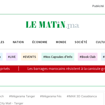
Publicité
C
L
A
LES
NATION
ÉCONOMIE
MONDE
SOCIÉTÉ
CULT
L
L
h
#LIVE
#EVENTS
#Nos Capsules d'Info
#Book Club
#
L
es barrages marocains résistent à la canicule grâce à des réserve
M
M
B
ech
#Mégarama Tanger
#Mégarama Fés
#IMAX 3D Casablanca
ity Mall - Tanger