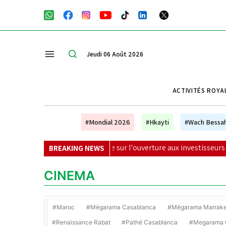
Jeudi 06 Août 2026
ACTIVITÉS ROYA
#Mondial 2026
#Hkayti
#Wach Bessa
ès la polémique sur l'ouverture aux investisseurs privés
|
L
BREAKING NEWS
CINEMA
#Maroc
#Mégarama Casablanca
#Mégarama Marrak
#Renaissance Rabat
#Pathé Casablanca
#Megarama C