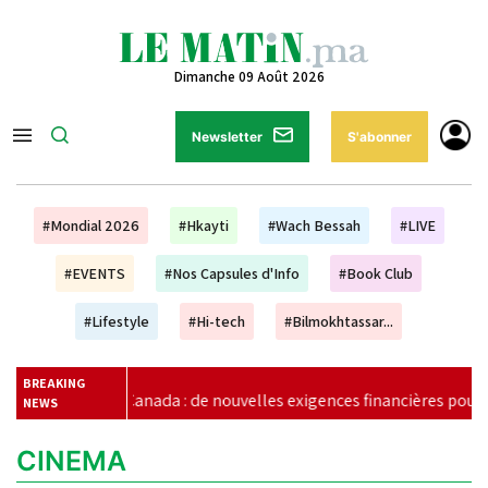
Dimanche 09 Août 2026
Newsletter
S'abonner
#Mondial 2026
#Hkayti
#Wach Bessah
#LIVE
#EVENTS
#Nos Capsules d'Info
#Book Club
#Lifestyle
#Hi-tech
#Bilmokhtassar...
BREAKING
a : de nouvelles exigences financières pour les étudiants marocain
NEWS
CINEMA