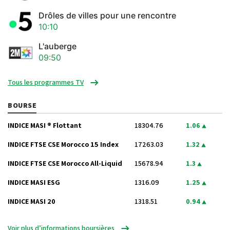
Drôles de villes pour une rencontre
10:10
L'auberge
09:50
Tous les programmes TV
BOURSE
INDICE MASI ® Flottant
18304.76
1.06
INDICE FTSE CSE Morocco 15 Index
17263.03
1.32
INDICE FTSE CSE Morocco All-Liquid
15678.94
1.3
INDICE MASI ESG
1316.09
1.25
INDICE MASI 20
1318.51
0.94
Voir plus d’informations boursières