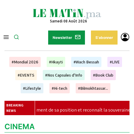
Samedi 08 Août 2026
Newsletter
S'abonner
#Mondial 2026
#Hkayti
#Wach Bessah
#LIVE
#EVENTS
#Nos Capsules d'Info
#Book Club
#Lifestyle
#Hi-tech
#Bilmokhtassar...
BREAKING
gement de sa position et reconnaît la souveraineté du Maroc sur
NEWS
CINEMA