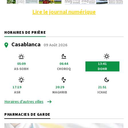
Lire le journal numérique
HORAIRES DE PRIÈRE
Casablanca
09 Août 2026
05:09
06:44
13:41
AS-SOBH
CHOROQ
DOHR
17:19
20:29
21:51
ASR
MAGHRIB
ICHAE
Horaires d'autres villes
PHARMACIES DE GARDE