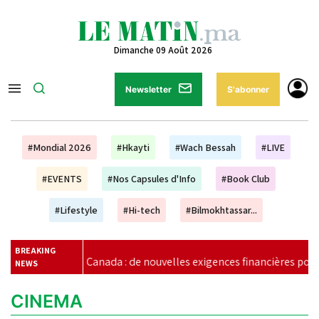
Dimanche 09 Août 2026
Newsletter
S'abonner
#Mondial 2026
#Hkayti
#Wach Bessah
#LIVE
#EVENTS
#Nos Capsules d'Info
#Book Club
#Lifestyle
#Hi-tech
#Bilmokhtassar...
BREAKING
 : de nouvelles exigences financières pour les étudiants marocain
NEWS
CINEMA