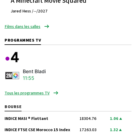
A Minecraft Movie Squared
Jared Hess /--/2027
Films dans les salles
PROGRAMMES TV
Bent Bladi
11:55
Tous les programmes TV
BOURSE
INDICE MASI ® Flottant
18304.76
1.06
INDICE FTSE CSE Morocco 15 Index
17263.03
1.32