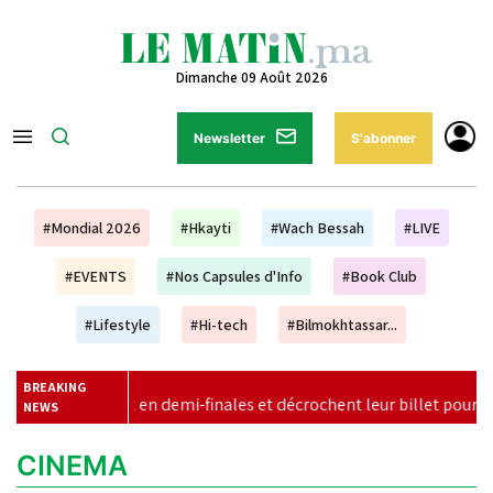
Dimanche 09 Août 2026
Newsletter
S'abonner
#Mondial 2026
#Hkayti
#Wach Bessah
#LIVE
#EVENTS
#Nos Capsules d'Info
#Book Club
#Lifestyle
#Hi-tech
#Bilmokhtassar...
BREAKING
en demi-finales et décrochent leur billet pour le Mondial 2027
NEWS
CINEMA