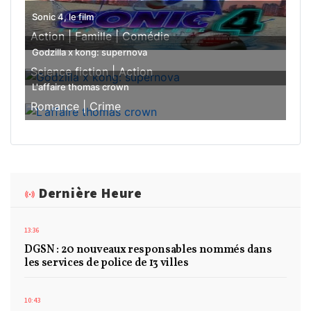
Sonic 4, le film
Action |
Famille |
Comédie
Godzilla x kong: supernova
Science fiction |
Action
L'affaire thomas crown
Romance |
Crime
Dernière Heure
13:36
DGSN : 20 nouveaux responsables nommés dans
les services de police de 13 villes
10:43