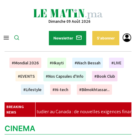
Dimanche 09 Août 2026
Newsletter
S'abonner
#Mondial 2026
#Hkayti
#Wach Bessah
#LIVE
#EVENTS
#Nos Capsules d'Info
#Book Club
#Lifestyle
#Hi-tech
#Bilmokhtassar...
BREAKING
Étudier au Canada : de nouvelles exigences financières pour l
NEWS
CINEMA