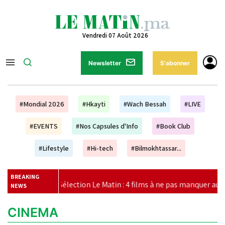
Vendredi 07 Août 2026
Newsletter
S'abonner
#Mondial 2026
#Hkayti
#Wach Bessah
#LIVE
#EVENTS
#Nos Capsules d'Info
#Book Club
#Lifestyle
#Hi-tech
#Bilmokhtassar...
BREAKING
|
Sélection Le Matin : 4 films à ne pas manquer au cinéma ce 
NEWS
CINEMA