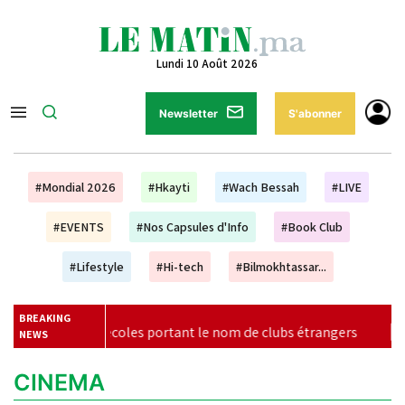
Lundi 10 Août 2026
Newsletter
S'abonner
#Mondial 2026
#Hkayti
#Wach Bessah
#LIVE
#EVENTS
#Nos Capsules d'Info
#Book Club
#Lifestyle
#Hi-tech
#Bilmokhtassar...
BREAKING
et écoles portant le nom de clubs étrangers
|
Mondiaux U2
NEWS
CINEMA