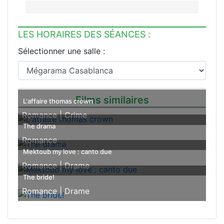
LES HORAIRES DES SÉANCES :
Sélectionner une salle :
Films similaires
L'affaire thomas crown
Romance |
Crime
The drama
Romance
Mektoub my love : canto due
Romance |
Drame
The bride!
Romance |
Drame