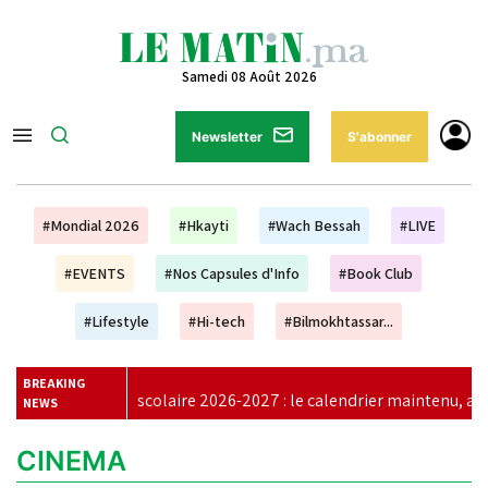
Samedi 08 Août 2026
Newsletter
S'abonner
#Mondial 2026
#Hkayti
#Wach Bessah
#LIVE
#EVENTS
#Nos Capsules d'Info
#Book Club
#Lifestyle
#Hi-tech
#Bilmokhtassar...
BREAKING
aire 2026-2027 : le calendrier maintenu, aucun report prévu
|
NEWS
CINEMA