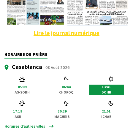
Lire le journal numérique
HORAIRES DE PRIÈRE
Casablanca
08 Août 2026
05:09
06:44
13:41
AS-SOBH
CHOROQ
DOHR
17:19
20:29
21:51
ASR
MAGHRIB
ICHAE
Horaires d'autres villes