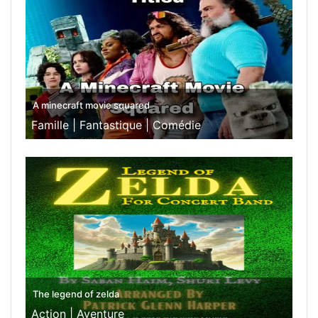
A minecraft movie squared
Famille |
Fantastique |
Comédie
The legend of zelda
Action |
Aventure